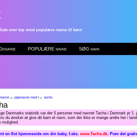
k
ste over top mest populære navne til børn
enavne
POPULÆRE navne
SØG navn
→
→
enavne
pigenavne med t
tacha
ha
lge Danmarks statistik var der 5 personer med navnet Tacha i Danmark pr 1. 
is du ønsker at give dit barn et navn, som der ikke er mange andre her i lande
n mulighed.
mt en flot hjemmeside om din baby, f.eks.
www.Tacha.dk
. Prøv det grati