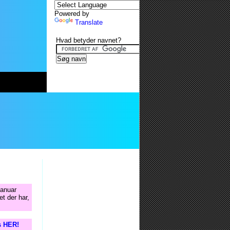
Powered by
Translate
Hvad betyder navnet?
januar
t der har,
s HER!