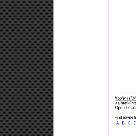
Kopiér HTML-
Find navne ti
A
B
C