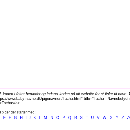
koden i feltet herunder og indsæt koden på dit website for at linke til navn:
l piger der starter med:
D
E
F
G
H
I
J
K
L
M
N
O
P
Q
R
S
T
U
V
W
X
Y
Z