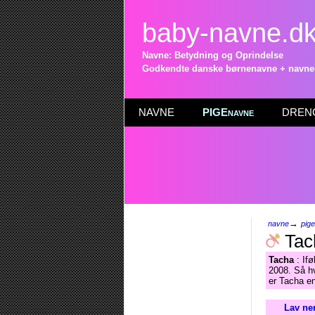
baby-navne.d
Navne: Betydning og Oprindelse
Godkendte danske børnenavne + navneli
NAVNE
PIGEnavne
DRENG
→
navne
pig
Tac
Tacha
: Ifø
2008. Så hv
er Tacha e
Lav ne