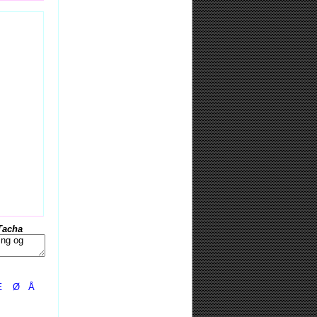
Tacha
Æ
Ø
Å