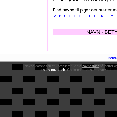
Find navne til piger der starter m
A
B
C
D
E
F
G
H
I
J
K
L
M
NAVN - BET
konta
Navne-databasen er kompileret ud fra
navnesider
på nettet 
•
baby-navne.dk
: Godkendte danske
navne til bør