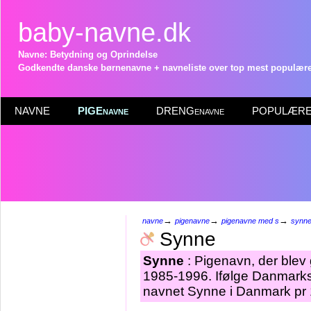
baby-navne.dk
Navne: Betydning og Oprindelse
Godkendte danske børnenavne + navneliste over top mest populære 
NAVNE
PIGEnavne
DRENGenavne
POPULÆRE 
→
→
→
navne
pigenavne
pigenavne med s
synn
Synne
Synne
: Pigenavn, der blev g
1985-1996. Ifølge Danmarks 
navnet Synne i Danmark pr 