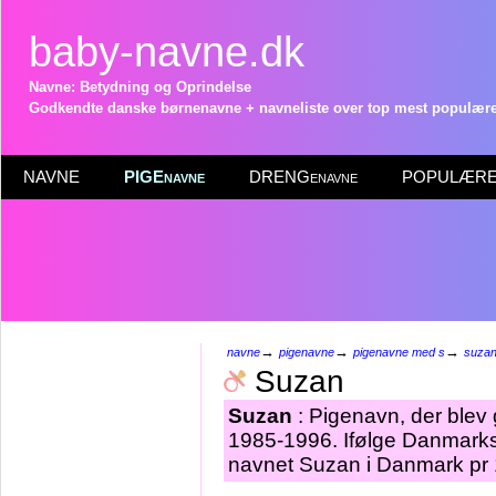
baby-navne.dk
Navne: Betydning og Oprindelse
Godkendte danske børnenavne + navneliste over top mest populære 
NAVNE
PIGEnavne
DRENGenavne
POPULÆRE 
→
→
→
navne
pigenavne
pigenavne med s
suza
Suzan
Suzan
: Pigenavn, der blev g
1985-1996. Ifølge Danmarks 
navnet Suzan i Danmark pr 