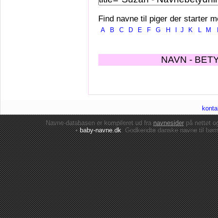
Find navne til piger der starter m
A
B
C
D
E
F
G
H
I
J
K
L
M
NAVN - BET
konta
Navne-databasen er kompileret ud fra
navnesider
på nettet 
•
baby-navne.dk
: Godkendte danske
navne til bør