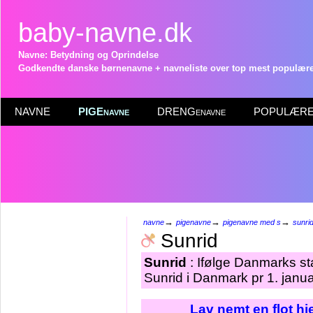
baby-navne.dk
Navne: Betydning og Oprindelse
Godkendte danske børnenavne + navneliste over top mest populære 
NAVNE
PIGEnavne
DRENGenavne
POPULÆRE 
→
→
→
navne
pigenavne
pigenavne med s
sunri
Sunrid
Sunrid
: Ifølge Danmarks st
Sunrid i Danmark pr 1. janu
Lav nemt en flot h