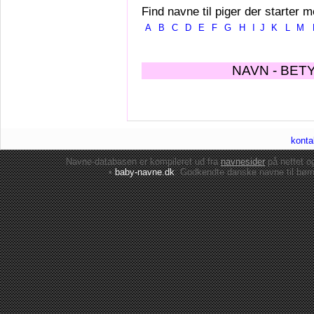
Find navne til piger der starter m
A
B
C
D
E
F
G
H
I
J
K
L
M
NAVN - BET
konta
Navne-databasen er kompileret ud fra
navnesider
på nettet 
•
baby-navne.dk
: Godkendte danske
navne til bør