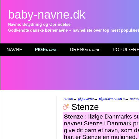
baby-navne.dk
Navne: Betydning og Oprindelse
Godkendte danske børnenavne + navneliste over top mest populære 
NAVNE
PIGEnavne
DRENGenavne
POPULÆRE 
→
→
→
navne
pigenavne
pigenavne med s
stenz
Stenze
Stenze
: Ifølge Danmarks st
navnet Stenze i Danmark pr 
give dit barn et navn, som d
har, er Stenze en mulighed.