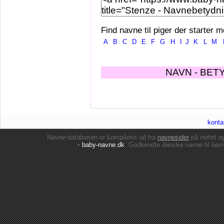
Find navne til piger der starter m
A
B
C
D
E
F
G
H
I
J
K
L
M
NAVN - BET
konta
Navne-databasen er kompileret ud fra
navnesider
på nettet 
•
baby-navne.dk
: Godkendte danske
navne til bør