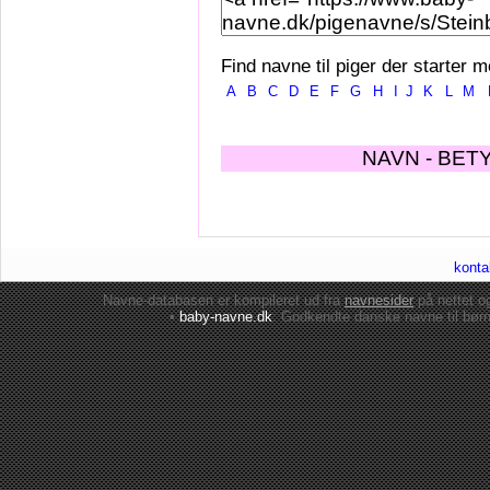
Find navne til piger der starter m
A
B
C
D
E
F
G
H
I
J
K
L
M
NAVN - BET
konta
Navne-databasen er kompileret ud fra
navnesider
på nettet 
•
baby-navne.dk
: Godkendte danske
navne til bør