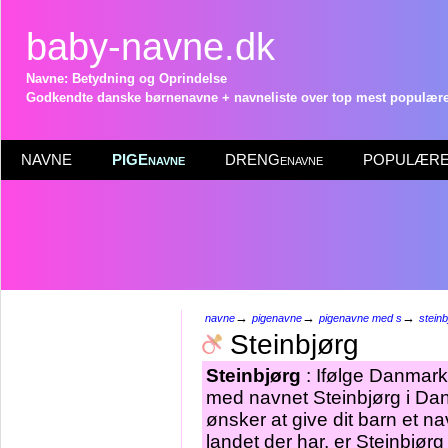
baby-navne.dk
Navne: Betydning og Oprindelse
Godkendte danske børnenavne + navneliste over top mest populære 
NAVNE
PIGEnavne
DRENGenavne
POPULÆRE 
→
→
→
navne
pigenavne
pigenavne med s
steinb
Steinbjørg
Steinbjørg
: Ifølge Danmarks
med navnet Steinbjørg i Dan
ønsker at give dit barn et n
landet der har, er Steinbjør