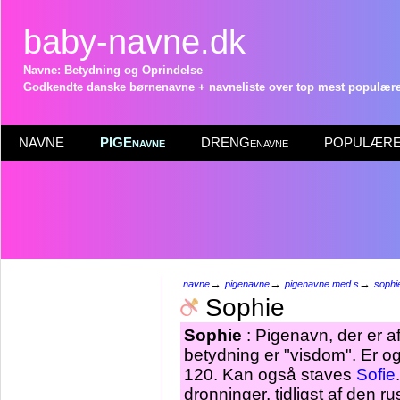
baby-navne.dk
Navne: Betydning og Oprindelse
Godkendte danske børnenavne + navneliste over top mest populære 
NAVNE
PIGEnavne
DRENGenavne
POPULÆRE 
→
→
→
navne
pigenavne
pigenavne med s
sophi
Sophie
Sophie
: Pigenavn, der er a
betydning er "visdom". Er o
120. Kan også staves
Sofie
dronninger, tidligst af den 