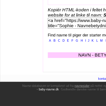
Kopiér HTML-koden i feltet 
website for at linke til navn:
S
Find navne til piger der starter m
A
B
C
D
E
F
G
H
I
J
K
L
M
NAVN - BET
konta
Navne-databasen er kompileret ud fra
navnesider
på nettet 
•
baby-navne.dk
: Godkendte danske
navne til bør