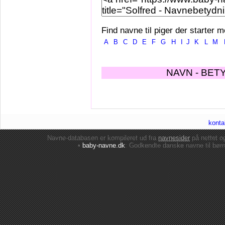
Find navne til piger der starter m
A
B
C
D
E
F
G
H
I
J
K
L
M
NAVN - BET
konta
Navne-databasen er kompileret ud fra
navnesider
på nettet 
•
baby-navne.dk
: Godkendte danske
navne til bør