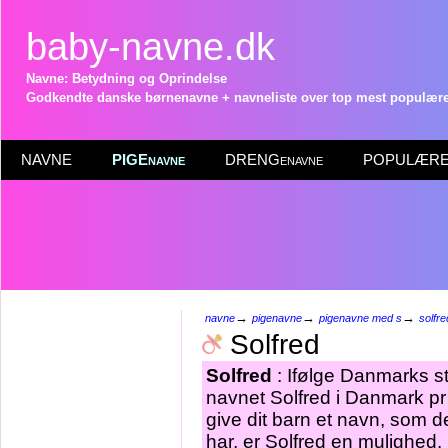
baby-navne.dk
Navne: Betydning og Oprindelse
Godkendte danske børnenavne + navneliste over top mest populære 
NAVNE
PIGEnavne
DRENGenavne
POPULÆRE 
→
→
→
navne
pigenavne
pigenavne med s
solfre
Solfred
Solfred
: Ifølge Danmarks st
navnet Solfred i Danmark pr
give dit barn et navn, som d
har, er Solfred en mulighed.