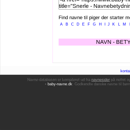
Find navne til piger der starter m
A
B
C
D
E
F
G
H
I
J
K
L
M
NAVN - BET
konta
Navne-databasen er kompileret ud fra
navnesider
på nettet 
•
baby-navne.dk
: Godkendte danske
navne til bør