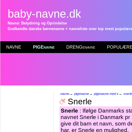
baby-navne.dk
Navne: Betydning og Oprindelse
Godkendte danske børnenavne + navneliste over top mest populære 
NAVNE
PIGEnavne
DRENGenavne
POPULÆRE 
→
→
→
navne
pigenavne
pigenavne med s
snerl
Snerle
Snerle
: Ifølge Danmarks sta
navnet Snerle i Danmark pr 
give dit barn et navn, som d
har, er Snerle en mulighed.