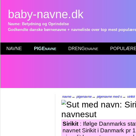
baby-navne.dk
Navne: Betydning og Oprindelse
Godkendte danske børnenavne + navneliste over top mest populære 
NAVNE
PIGEnavne
DRENGenavne
POPULÆRE 
→
→
→
navne
pigenavne
pigenavne med s
sirikit
Sirikit
: Ifølge Danmarks stat
navnet Sirikit i Danmark pr 