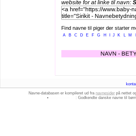
website for at linke til navn:
S
Find navne til piger der starter m
A
B
C
D
E
F
G
H
I
J
K
L
M
NAVN - BET
konta
Navne-databasen er kompileret ud fra
navnesider
på nettet 
•
baby-navne.dk
: Godkendte danske
navne til bør