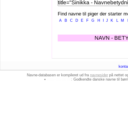
Find navne til piger der starter m
A
B
C
D
E
F
G
H
I
J
K
L
M
NAVN - BET
konta
Navne-databasen er kompileret ud fra
navnesider
på nettet 
•
baby-navne.dk
: Godkendte danske
navne til bør