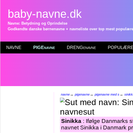
baby-navne.dk
Navne: Betydning og Oprindelse
Godkendte danske børnenavne + navneliste over top mest populære 
NAVNE
PIGEnavne
DRENGenavne
POPULÆRE 
→
→
→
navne
pigenavne
pigenavne med s
sinik
Sinikka
: Ifølge Danmarks st
navnet Sinikka i Danmark pr