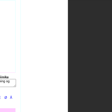
Sinika
Æ
Ø
Å