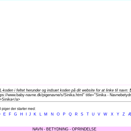
koden i feltet herunder og indsæt koden på dit website for at linke til navn:
l piger der starter med:
D
E
F
G
H
I
J
K
L
M
N
O
P
Q
R
S
T
U
V
W
X
Y
Z
NAVN - BETYDNING - OPRINDELSE