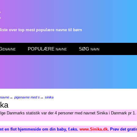
k
ste over top mest populære navne til børn
enavne
POPULÆRE navne
SØG navn
→
→
enavne
pigenavne med s
sinika
ika
ølge Danmarks statistik var der 4 personer med navnet Sinika i Danmark pr 1.
t en flot hjemmeside om din baby, f.eks.
www.Sinika.dk
. Prøv det grat