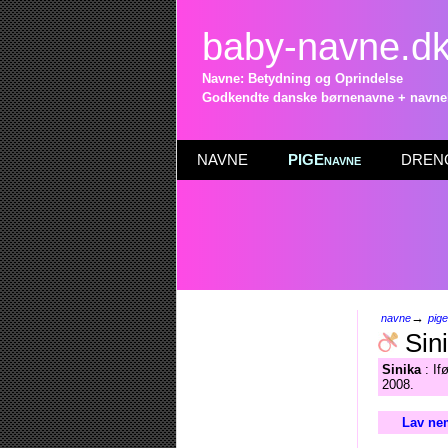
baby-navne.d
Navne: Betydning og Oprindelse
Godkendte danske børnenavne + navneli
NAVNE
PIGEnavne
DRENG
→
navne
pig
Sin
Sinika
: If
2008.
Lav nem