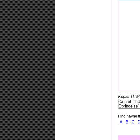
Kopiér HTML-
Find navne ti
A
B
C