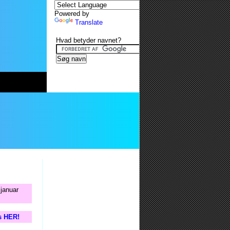
Powered by
Translate
Hvad betyder navnet?
 januar
is HER!