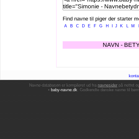
Find navne til piger der starter m
A
B
C
D
E
F
G
H
I
J
K
L
M
NAVN - BET
konta
Navne-databasen er kompileret ud fra
navnesider
på nettet 
•
baby-navne.dk
: Godkendte danske
navne til bør