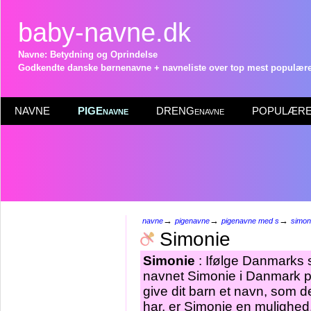
baby-navne.dk
Navne: Betydning og Oprindelse
Godkendte danske børnenavne + navneliste over top mest populære 
NAVNE
PIGEnavne
DRENGenavne
POPULÆRE 
→
→
→
navne
pigenavne
pigenavne med s
simon
Simonie
Simonie
: Ifølge Danmarks s
navnet Simonie i Danmark pr
give dit barn et navn, som d
har, er Simonie en mulighed