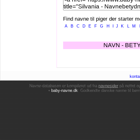
Find navne til piger der starter m
A
B
C
D
E
F
G
H
I
J
K
L
M
NAVN - BET
konta
Navne-databasen er kompileret ud fra
navnesider
på nettet 
•
baby-navne.dk
: Godkendte danske
navne til bør