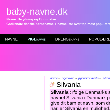
baby-navne.dk
Navne: Betydning og Oprindelse
Godkendte danske børnenavne + navneliste over top mest populære 
NAVNE
PIGEnavne
DRENGenavne
POPULÆRE 
→
→
→
navne
pigenavne
pigenavne med s
silvan
Silvania
Silvania
: Ifølge Danmarks s
navnet Silvania i Danmark p
give dit barn et navn, som d
har, er Silvania en mulighed