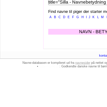
Find navne til piger der starter m
A
B
C
D
E
F
G
H
I
J
K
L
M
NAVN - BET
konta
Navne-databasen er kompileret ud fra
navnesider
på nettet 
•
baby-navne.dk
: Godkendte danske
navne til bør