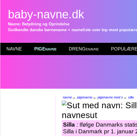
baby-navne.dk
Navne: Betydning og Oprindelse
Godkendte danske børnenavne + navneliste over top mest populære 
NAVNE
PIGEnavne
DRENGenavne
POPULÆRE 
→
→
→
navne
pigenavne
pigenavne med s
silla
Silla
: Ifølge Danmarks stati
Silla i Danmark pr 1. januar