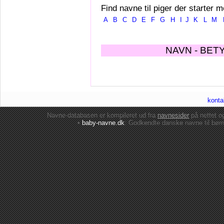
Find navne til piger der starter m
A
B
C
D
E
F
G
H
I
J
K
L
M
NAVN - BET
konta
Navne-databasen er kompileret ud fra
navnesider
på nettet 
•
baby-navne.dk
: Godkendte danske
navne til bør