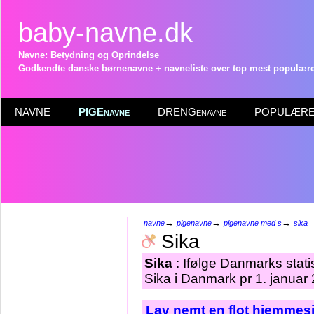
baby-navne.dk
Navne: Betydning og Oprindelse
Godkendte danske børnenavne + navneliste over top mest populære 
NAVNE
PIGEnavne
DRENGenavne
POPULÆRE 
→
→
→
navne
pigenavne
pigenavne med s
sika
Sika
Sika
: Ifølge Danmarks stati
Sika i Danmark pr 1. januar
Lav nemt en flot hjemmesi