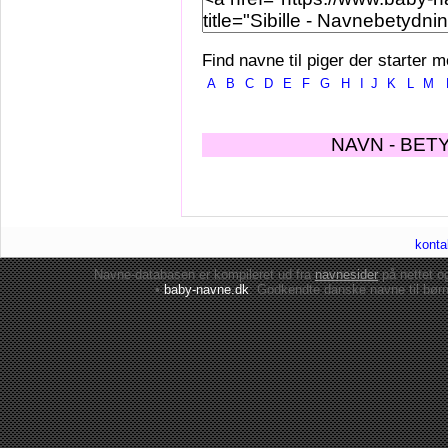
Find navne til piger der starter m
A
B
C
D
E
F
G
H
I
J
K
L
M
NAVN - BET
konta
Navne-databasen er kompileret ud fra
navnesider
på nettet 
•
baby-navne.dk
: Godkendte danske
navne til bør