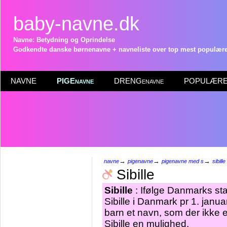
baby-navne.dk
Navne: Betydning og Oprindelse
Godkendte danske børnenavne + navneliste over top mest populære 
NAVNE
PIGEnavne
DRENGenavne
POPULÆRE 
→
→
→
navne
pigenavne
pigenavne med s
sibille
Sibille
Sibille
: Ifølge Danmarks sta
Sibille i Danmark pr 1. janua
barn et navn, som der ikke e
Sibille en mulighed.