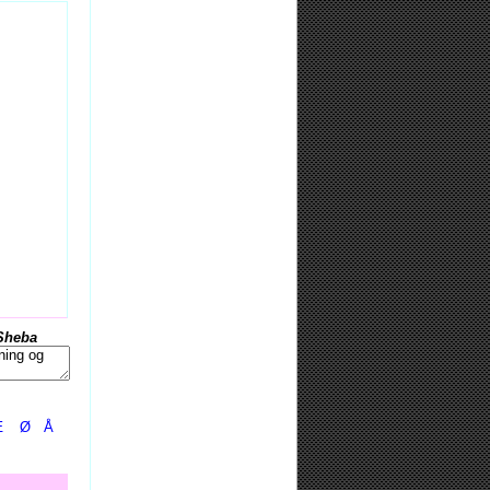
Sheba
Æ
Ø
Å