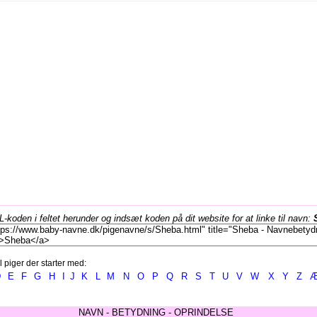
koden i feltet herunder og indsæt koden på dit website for at linke til navn:
l piger der starter med:
D
E
F
G
H
I
J
K
L
M
N
O
P
Q
R
S
T
U
V
W
X
Y
Z
NAVN - BETYDNING - OPRINDELSE