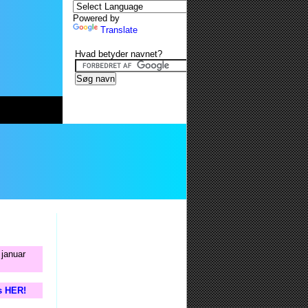
Powered by
Translate
Hvad betyder navnet?
 januar
is HER!