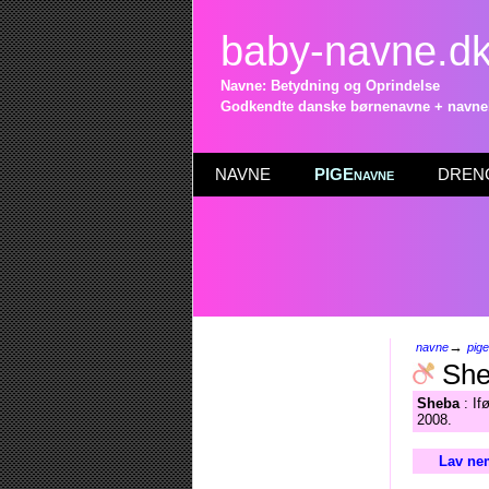
baby-navne.d
Navne: Betydning og Oprindelse
Godkendte danske børnenavne + navneli
NAVNE
PIGEnavne
DRENG
→
navne
pig
She
Sheba
: If
2008.
Lav nem