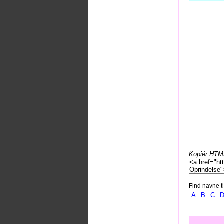
Kopiér HTML-
Find navne ti
A
B
C