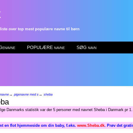
k
ste over top mest populære navne til børn
enavne
POPULÆRE navne
SØG navn
→
→
enavne
pigenavne med s
sheba
ba
ølge Danmarks statistik var der 5 personer med navnet Sheba i Danmark pr 1.
t en flot hjemmeside om din baby, f.eks.
www.Sheba.dk
. Prøv det grat