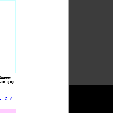
Shanna
Æ
Ø
Å