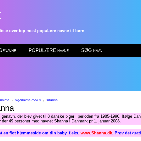
k
ste over top mest populære navne til børn
enavne
POPULÆRE navne
SØG navn
→
→
enavne
pigenavne med s
shanna
nna
igenavn, der blev givet til 8 danske piger i perioden fra 1985-1996. Ifølge D
ar der 49 personer med navnet Shanna i Danmark pr 1. januar 2008.
t en flot hjemmeside om din baby, f.eks.
www.Shanna.dk
. Prøv det grat