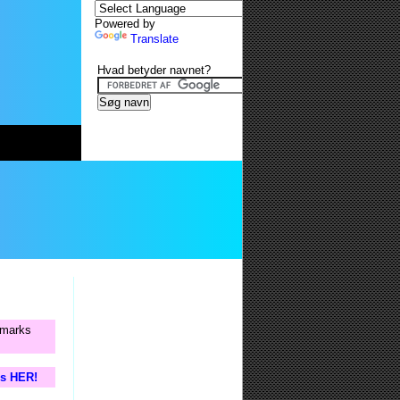
Powered by
Translate
Hvad betyder navnet?
anmarks
is HER!