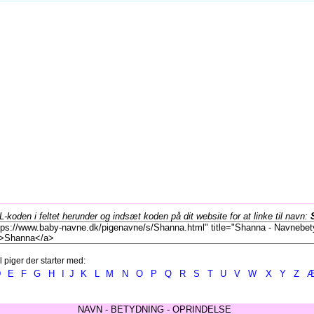
koden i feltet herunder og indsæt koden på dit website for at linke til navn:
l piger der starter med:
D
E
F
G
H
I
J
K
L
M
N
O
P
Q
R
S
T
U
V
W
X
Y
Z
NAVN - BETYDNING - OPRINDELSE