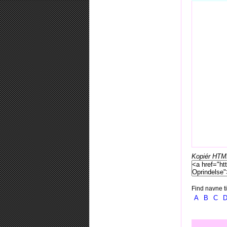
Kopiér HTML-
Find navne ti
A
B
C