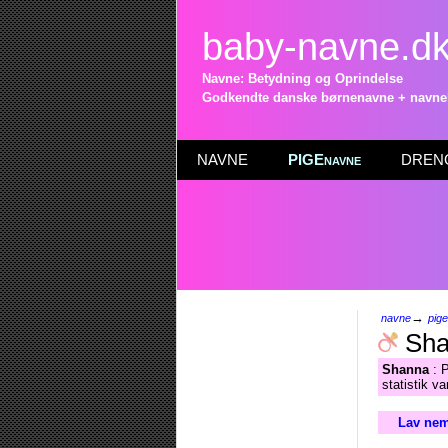
baby-navne.d
Navne: Betydning og Oprindelse
Godkendte danske børnenavne + navneli
NAVNE
PIGEnavne
DRENG
→
navne
pig
Sha
Shanna
: P
statistik v
Lav nem