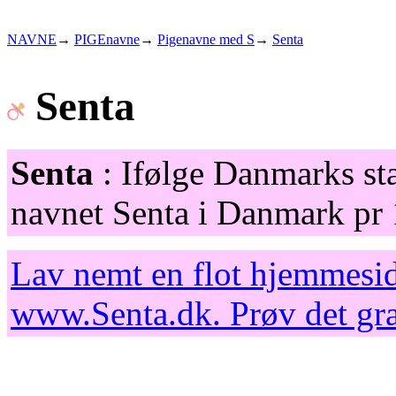
NAVNE
→
PIGEnavne
→
Pigenavne med S
→
Senta
Senta
Senta
: Ifølge Danmarks sta
navnet Senta i Danmark pr 
Lav nemt en flot hjemmesid
www.Senta.dk
. Prøv det gr