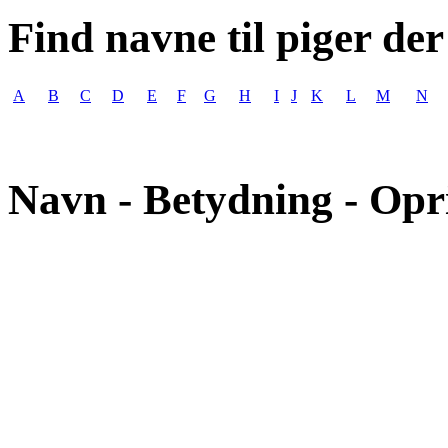
Find navne til piger der
A
B
C
D
E
F
G
H
I
J
K
L
M
N
Navn - Betydning - Opr