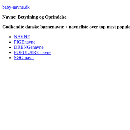
baby-navne.dk
Navne: Betydning og Oprindelse
Godkendte danske børnenavne + navneliste over top mest populæ
NAVNE
PIGEnavne
DRENGenavne
POPULÆRE navne
SØG navn