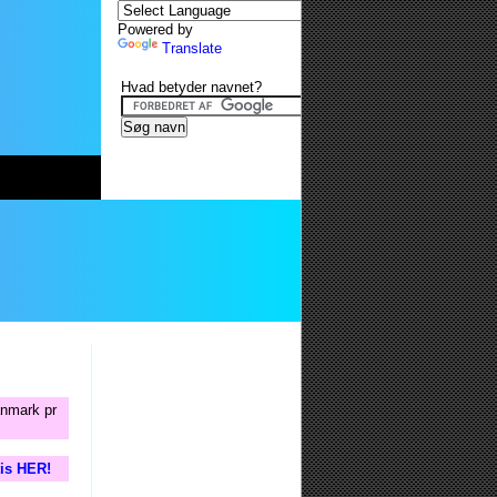
Powered by
Translate
Hvad betyder navnet?
anmark pr
tis HER!