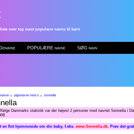
k
ste over top mest populære navne til børn
enavne
POPULÆRE navne
SØG navn
→
→
enavne
pigenavne med s
sennella
nella
Ifølge Danmarks statistik var der højest 2 personer med navnet Sennella i D
008.
 en flot hjemmeside om din baby, f.eks.
www.Sennella.dk
. Prøv det gra