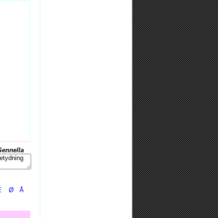
Sennella
Æ
Ø
Å