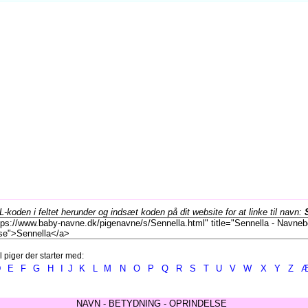
koden i feltet herunder og indsæt koden på dit website for at linke til navn:
l piger der starter med:
D
E
F
G
H
I
J
K
L
M
N
O
P
Q
R
S
T
U
V
W
X
Y
Z
NAVN - BETYDNING - OPRINDELSE