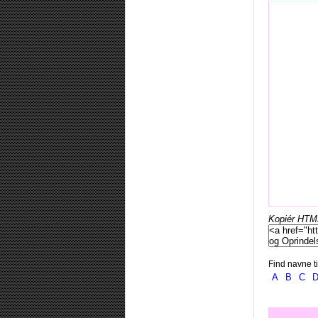
Kopiér HTML-
Find navne ti
A
B
C