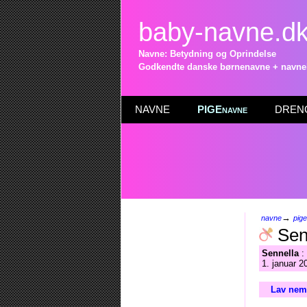
baby-navne.d
Navne: Betydning og Oprindelse
Godkendte danske børnenavne + navneli
NAVNE
PIGEnavne
DRENG
→
navne
pig
Sen
Sennella
: 
1. januar 2
Lav nemt