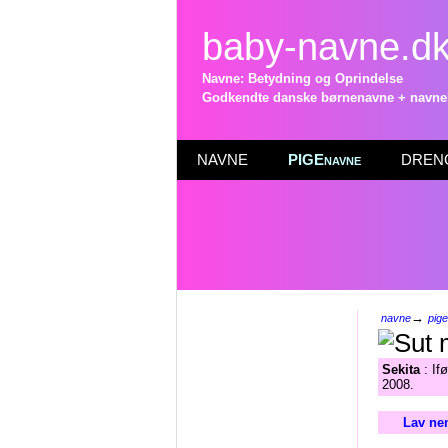
baby-navne.d
Navne: Betydning og Oprindelse
Godkendte danske børnenavne + navneli
NAVNE
PIGEnavne
DRENG
→
navne
pig
Sekita
: If
2008.
Lav ne