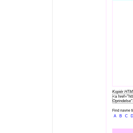
Kopiér HTML-
Find navne ti
A
B
C