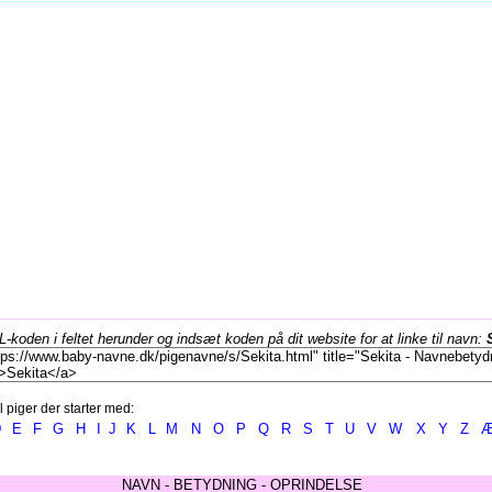
koden i feltet herunder og indsæt koden på dit website for at linke til navn:
l piger der starter med:
D
E
F
G
H
I
J
K
L
M
N
O
P
Q
R
S
T
U
V
W
X
Y
Z
NAVN - BETYDNING - OPRINDELSE