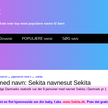
k
ste over top mest populære navne til børn
enavne
POPULÆRE navne
SØG navn
→
→
enavne
pigenavne med s
sekita
Sekita
ølge Danmarks statistik var der 9 personer med navnet Sekita i Danmark pr 1.
mt en flot hjemmeside om din baby, f.eks.
www.Sekita.dk
. Prøv det grat