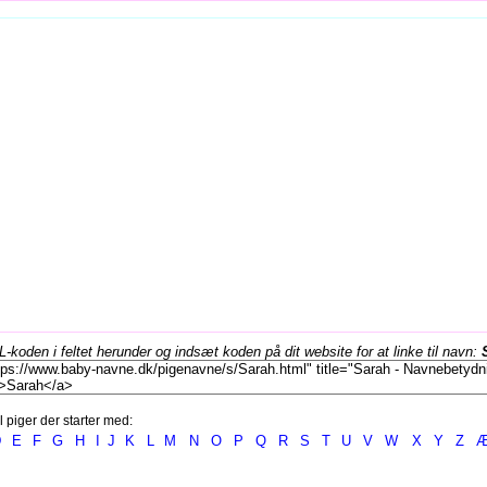
koden i feltet herunder og indsæt koden på dit website for at linke til navn:
l piger der starter med:
D
E
F
G
H
I
J
K
L
M
N
O
P
Q
R
S
T
U
V
W
X
Y
Z