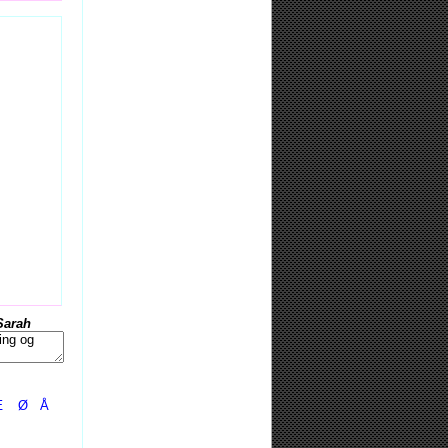
Sarah
Æ
Ø
Å