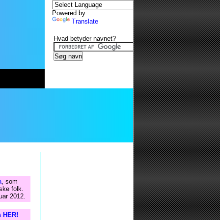
Powered by
Translate
Hvad betyder navnet?
a
, som
ske folk.
uar 2012.
s HER!