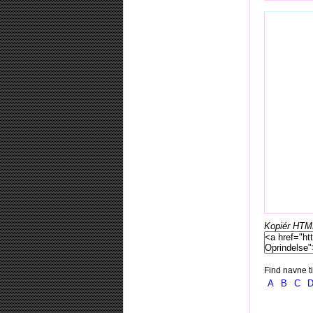
Kopiér HTML-
Find navne ti
A
B
C