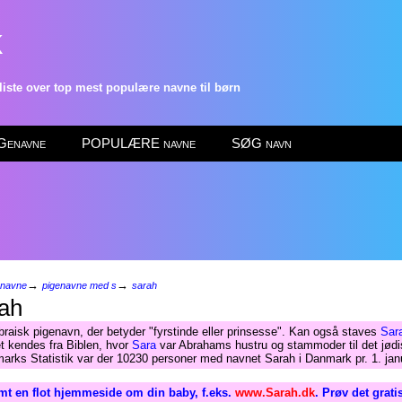
k
ste over top mest populære navne til børn
enavne
POPULÆRE navne
SØG navn
→
→
enavne
pigenavne med s
sarah
ah
raisk pigenavn, der betyder "fyrstinde eller prinsesse". Kan også staves
Sar
t kendes fra Biblen, hvor
Sara
var Abrahams hustru og stammoder til det jødi
arks Statistik var der 10230 personer med navnet Sarah i Danmark pr. 1. jan
mt en flot hjemmeside om din baby, f.eks.
www.Sarah.dk
. Prøv det grati