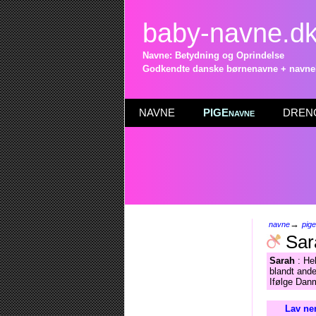
baby-navne.d
Navne: Betydning og Oprindelse
Godkendte danske børnenavne + navneli
NAVNE
PIGEnavne
DRENG
→
navne
pig
Sar
Sarah
: Heb
blandt ande
Ifølge Danm
Lav ne