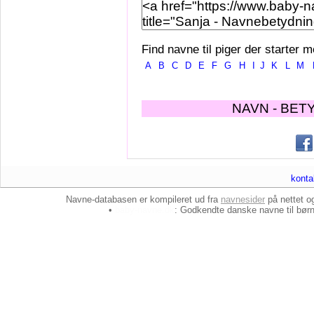
Find navne til piger der starter m
A
B
C
D
E
F
G
H
I
J
K
L
M
NAVN - BET
konta
Navne-databasen er kompileret ud fra
navnesider
på nettet 
•
baby-navne.dk
: Godkendte danske
navne til bør