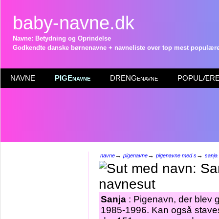
baby-navne.dk
Navne: Betydning og Oprindelse
Godkendte danske børnenavne + navneliste over top mest populære 
NAVNE
PIGEnavne
DRENGenavne
POPULÆRE 
→
→
→
navne
pigenavne
pigenavne med s
sanja
Sanja
: Pigenavn, der blev gi
1985-1996. Kan også staves 