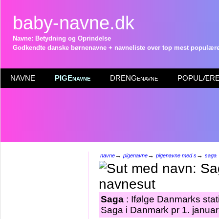
baby-navne.dk
Navne: Betydning og Oprindelse
Godkendte danske børnenavne + navneliste over top mest populære 
NAVNE
PIGEnavne
DRENGenavne
POPULÆRE 
→
→
→
navne
pigenavne
pigenavne med s
saga
Saga
: Ifølge Danmarks stat
Saga i Danmark pr 1. januar