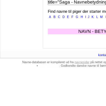
Find navne til piger der starter m
A
B
C
D
E
F
G
H
I
J
K
L
M
NAVN - BET
konta
Navne-databasen er kompileret ud fra
navnesider
på nettet 
•
baby-navne.dk
: Godkendte danske
navne til bør