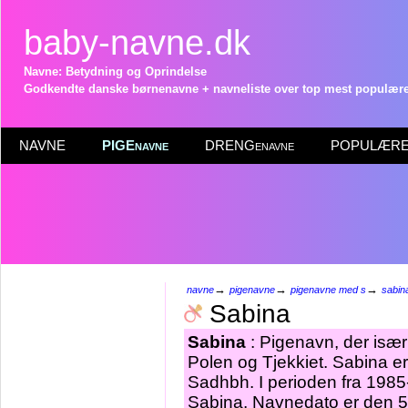
baby-navne.dk
Navne: Betydning og Oprindelse
Godkendte danske børnenavne + navneliste over top mest populære 
NAVNE
PIGEnavne
DRENGenavne
POPULÆRE 
→
→
→
navne
pigenavne
pigenavne med s
sabin
Sabina
Sabina
: Pigenavn, der især 
Polen og Tjekkiet. Sabina er
Sadhbh. I perioden fra 1985
Sabina. Navnedato er den 5.