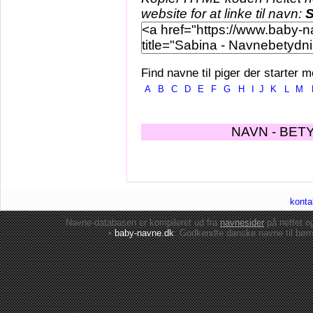
website for at linke til navn:
S
Find navne til piger der starter m
A
B
C
D
E
F
G
H
I
J
K
L
M
NAVN - BET
konta
Navne-databasen er kompileret ud fra
navnesider
på nettet 
•
baby-navne.dk
: Godkendte danske
navne til bør