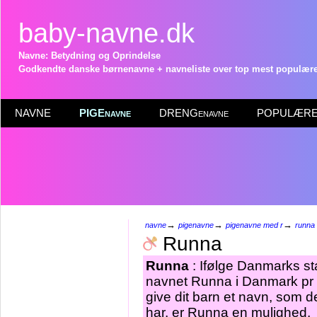
baby-navne.dk
Navne: Betydning og Oprindelse
Godkendte danske børnenavne + navneliste over top mest populære 
NAVNE
PIGEnavne
DRENGenavne
POPULÆRE 
→
→
→
navne
pigenavne
pigenavne med r
runna
Runna
Runna
: Ifølge Danmarks sta
navnet Runna i Danmark pr 1
give dit barn et navn, som d
har, er Runna en mulighed.