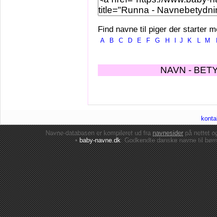
Find navne til piger der starter m
A
B
C
D
E
F
G
H
I
J
K
L
M
NAVN - BET
konta
Navne-databasen er kompileret ud fra
navnesider
på nettet 
•
baby-navne.dk
: Godkendte danske
navne til bør