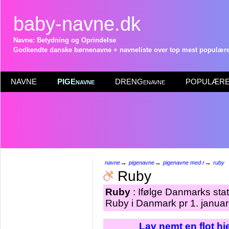
baby-navne.dk
Navne: Betydning og Oprindelse
Godkendte danske børnenavne + navneliste over top mest populære 
NAVNE
PIGEnavne
DRENGenavne
POPULÆRE 
→
→
→
navne
pigenavne
pigenavne med r
ruby
Ruby
Ruby
: Ifølge Danmarks stat
Ruby i Danmark pr 1. januar
Lav nemt en flot h