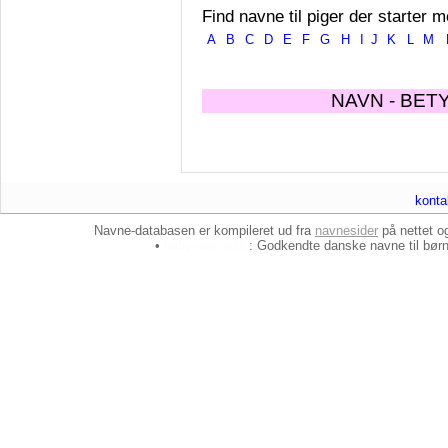
Find navne til piger der starter m
A
B
C
D
E
F
G
H
I
J
K
L
M
NAVN - BET
konta
Navne-databasen er kompileret ud fra
navnesider
på nettet 
•
baby-navne.dk
: Godkendte danske
navne til bør