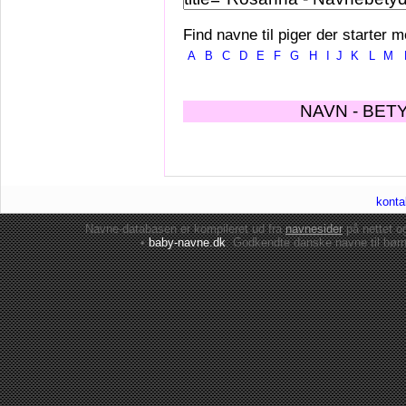
Find navne til piger der starter m
A
B
C
D
E
F
G
H
I
J
K
L
M
NAVN - BET
konta
Navne-databasen er kompileret ud fra
navnesider
på nettet 
•
baby-navne.dk
: Godkendte danske
navne til bør