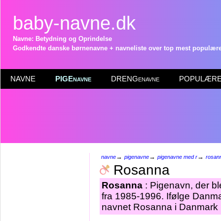
baby-navne.dk
Navne: Betydning og Oprindelse
Godkendte danske børnenavne + navneliste over top mest populære 
NAVNE
PIGEnavne
DRENGenavne
POPULÆRE 
→
→
→
navne
pigenavne
pigenavne med r
rosan
Rosanna
Rosanna
: Pigenavn, der ble
fra 1985-1996. Ifølge Danma
navnet Rosanna i Danmark p