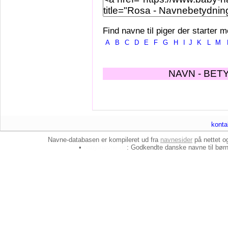
Find navne til piger der starter m
A
B
C
D
E
F
G
H
I
J
K
L
M
NAVN - BET
konta
Navne-databasen er kompileret ud fra
navnesider
på nettet 
•
baby-navne.dk
: Godkendte danske
navne til bør