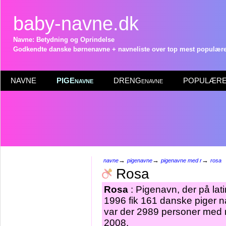
baby-navne.dk
Navne: Betydning og Oprindelse
Godkendte danske børnenavne + navneliste over top mest populære 
NAVNE
PIGEnavne
DRENGenavne
POPULÆRE 
→
→
→
navne
pigenavne
pigenavne med r
rosa
Rosa
Rosa
: Pigenavn, der på lat
1996 fik 161 danske piger n
var der 2989 personer med 
2008.