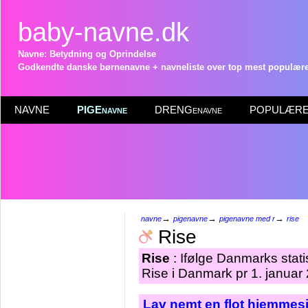
baby-navne.dk
Navne: Betydning og Oprindelse
Godkendte danske børnenavne + navneliste over top mest populære 
NAVNE
PIGEnavne
DRENGenavne
POPULÆRE 
→
→
→
navne
pigenavne
pigenavne med r
rise
Rise
Rise
: Ifølge Danmarks stat
Rise i Danmark pr 1. januar
Lav nemt en flot hjemmesi