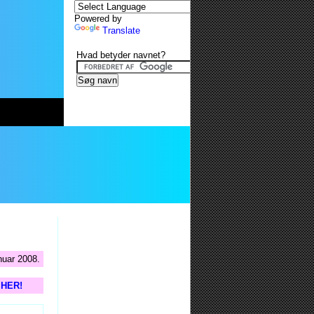
Powered by
Translate
Hvad betyder navnet?
nuar 2008.
s HER!