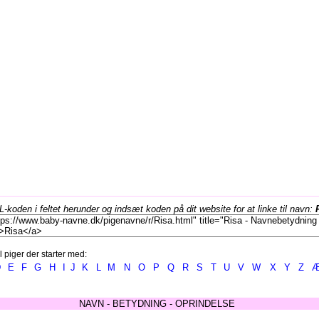
koden i feltet herunder og indsæt koden på dit website for at linke til navn:
l piger der starter med:
D
E
F
G
H
I
J
K
L
M
N
O
P
Q
R
S
T
U
V
W
X
Y
Z
NAVN - BETYDNING - OPRINDELSE