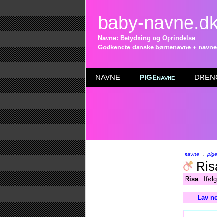
baby-navne.d
Navne: Betydning og Oprindelse
Godkendte danske børnenavne + navneli
NAVNE
PIGEnavne
DRENG
→
navne
pig
Ris
Risa
: Iføl
Lav ne