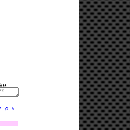
Risa
Æ
Ø
Å