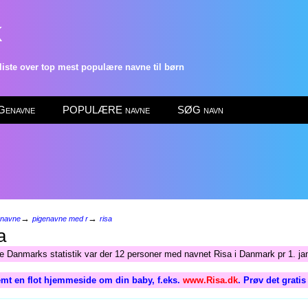
k
ste over top mest populære navne til børn
enavne
POPULÆRE navne
SØG navn
→
→
enavne
pigenavne med r
risa
a
ge Danmarks statistik var der 12 personer med navnet Risa i Danmark pr 1. ja
mt en flot hjemmeside om din baby, f.eks.
www.Risa.dk
. Prøv det grati