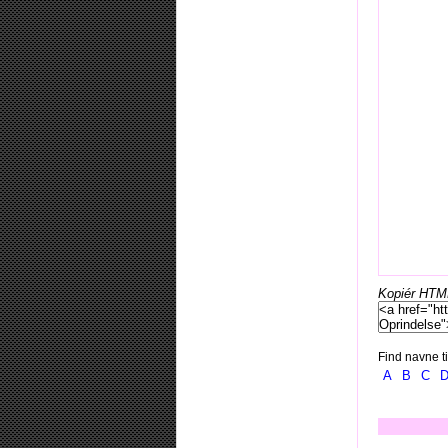
Kopiér HTML-
Find navne ti
A
B
C