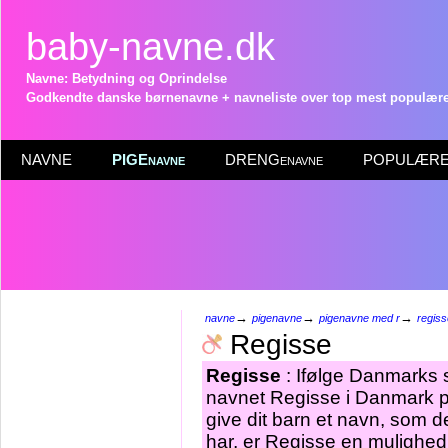
baby-navne.dk
Navne: Betydning og Oprindelse
Godkendte danske børnenavne + navneliste over top mest populære 
NAVNE
PIGEnavne
DRENGenavne
POPULÆRE 
→
→
→
navne
pigenavne
pigenavne med r
regiss
Regisse
Regisse
: Ifølge Danmarks s
navnet Regisse i Danmark pr
give dit barn et navn, som d
har, er Regisse en mulighed