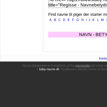
Find navne til piger der starter m
A
B
C
D
E
F
G
H
I
J
K
L
M
NAVN - BET
konta
Navne-databasen er kompileret ud fra
navnesider
på nettet 
•
baby-navne.dk
: Godkendte danske
navne til bør