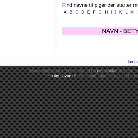
Find navne til piger der starter m
A
B
C
D
E
F
G
H
I
J
K
L
M
NAVN - BET
konta
Navne-databasen er kompileret ud fra
navnesider
på nettet 
•
baby-navne.dk
: Godkendte danske
navne til bør