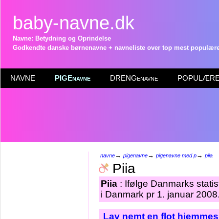
baby-navne.dk
Navne: Betydning og Oprindelse
Godkendte danske børnenavne + navneliste over top mest populære 
NAVNE
PIGEnavne
DRENGenavne
POPULÆRE 
→
→
→
navne
pigenavne
pigenavne med p
piia
Piia
Piia
: Ifølge Danmarks statis
i Danmark pr 1. januar 2008
Lav nemt en flot hjemmes