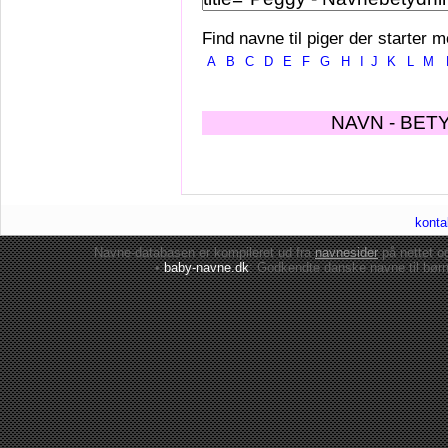
Find navne til piger der starter m
A
B
C
D
E
F
G
H
I
J
K
L
M
NAVN - BET
konta
Navne-databasen er kompileret ud fra
navnesider
på nettet 
•
baby-navne.dk
: Godkendte danske
navne til bør