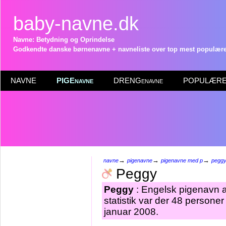
baby-navne.dk
Navne: Betydning og Oprindelse
Godkendte danske børnenavne + navneliste over top mest populære 
NAVNE
PIGEnavne
DRENGenavne
POPULÆRE 
→
→
→
navne
pigenavne
pigenavne med p
pegg
Peggy
Peggy
: Engelsk pigenavn a
statistik var der 48 person
januar 2008.