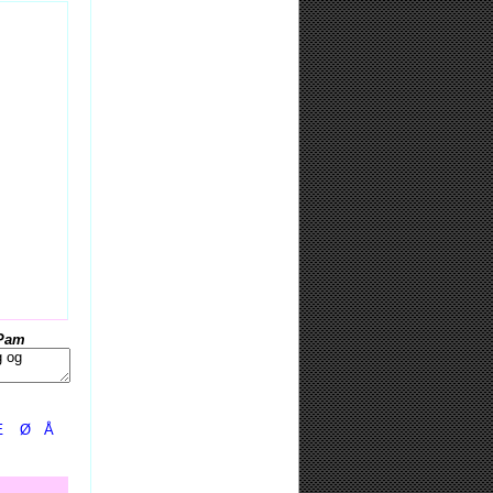
Pam
Æ
Ø
Å