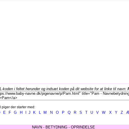
koden i feltet herunder og indsæt koden på dit website for at linke til navn:
l piger der starter med:
D
E
F
G
H
I
J
K
L
M
N
O
P
Q
R
S
T
U
V
W
X
Y
Z
NAVN - BETYDNING - OPRINDELSE