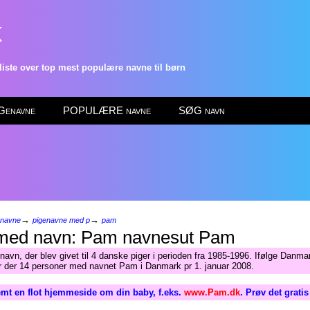
k
ste over top mest populære navne til børn
enavne
POPULÆRE navne
SØG navn
→
→
enavne
pigenavne med p
pam
Pam
navn, der blev givet til 4 danske piger i perioden fra 1985-1996. Ifølge Danma
ar der 14 personer med navnet Pam i Danmark pr 1. januar 2008.
mt en flot hjemmeside om din baby, f.eks.
www.Pam.dk
. Prøv det grati