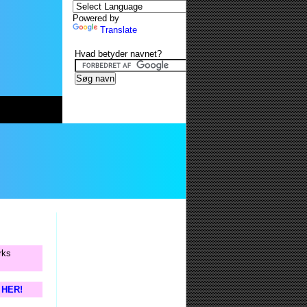
Powered by
Translate
Hvad betyder navnet?
rks
s HER!