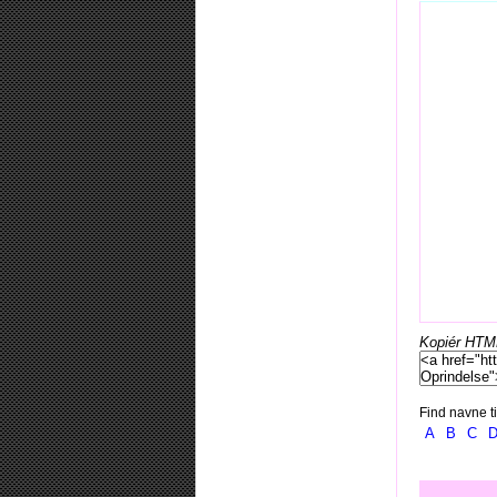
Kopiér HTML-
Find navne ti
A
B
C