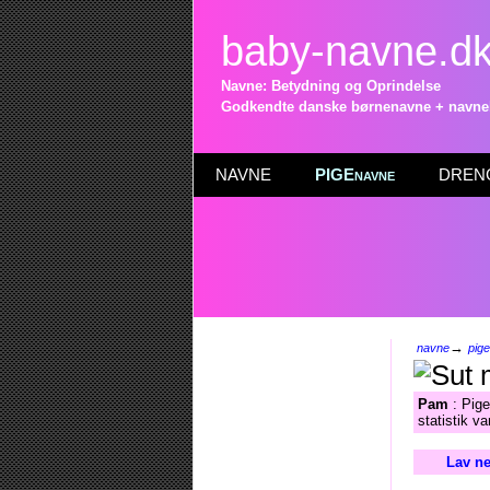
baby-navne.d
Navne: Betydning og Oprindelse
Godkendte danske børnenavne + navneli
NAVNE
PIGEnavne
DRENG
→
navne
pig
Pam
: Pige
statistik v
Lav ne