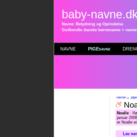
baby-navne.d
Navne: Betydning og Oprindelse
Godkendte danske børnenavne + navneli
NAVNE
PIGEnavne
DRENG
→
navne
pig
Noa
Noalle
: If
januar 2008
er Noalle e
Lav nem