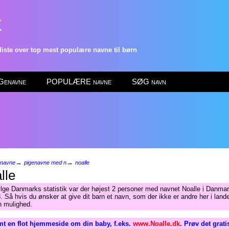
k
ste over top mest populære navne til børn
enavne
POPULÆRE navne
SØG navn
→
→
enavne
pigenavne med n
noalle
lle
ølge Danmarks statistik var der højest 2 personer med navnet Noalle i Danmar
. Så hvis du ønsker at give dit barn et navn, som der ikke er andre her i lande
n mulighed.
t en flot hjemmeside om din baby, f.eks.
www.Noalle.dk
. Prøv det grat