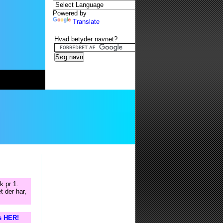
Powered by
Translate
Hvad betyder navnet?
k pr 1.
t der har,
is HER!