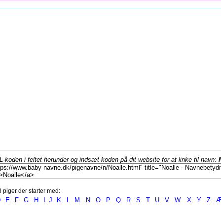
koden i feltet herunder og indsæt koden på dit website for at linke til navn:
l piger der starter med:
D
E
F
G
H
I
J
K
L
M
N
O
P
Q
R
S
T
U
V
W
X
Y
Z