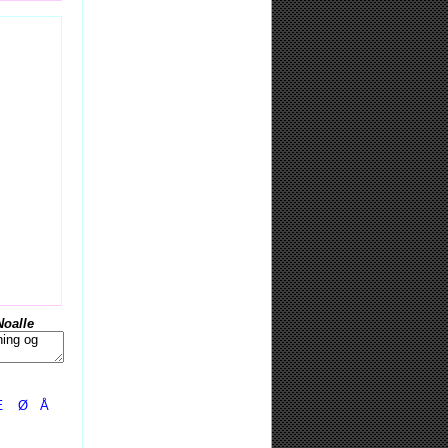
Noalle
Æ
Ø
Å