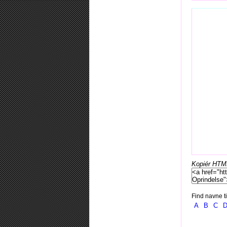
Kopiér HTML-
Find navne ti
A
B
C