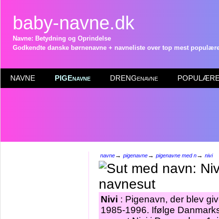
baby-navne.dk
Navne: Betydning og Oprindelse
Godkendte danske børnenavne + navneliste over top mest populære 
NAVNE
PIGEnavne
DRENGenavne
POPULÆRE 
→
→
→
navne
pigenavne
pigenavne med n
nivi
Nivi
: Pigenavn, der blev give
1985-1996. Ifølge Danmarks 