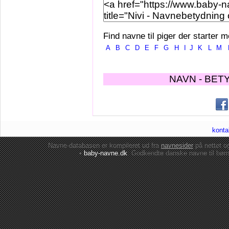
Find navne til piger der starter m
A
B
C
D
E
F
G
H
I
J
K
L
M
NAVN - BET
konta
Navne-databasen er kompileret ud fra
navnesider
på nettet 
•
baby-navne.dk
: Godkendte danske
navne til bør