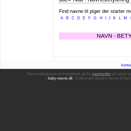
Find navne til piger der starter m
A
B
C
D
E
F
G
H
I
J
K
L
M
NAVN - BET
konta
Navne-databasen er kompileret ud fra
navnesider
på nettet 
•
baby-navne.dk
: Godkendte danske
navne til bør