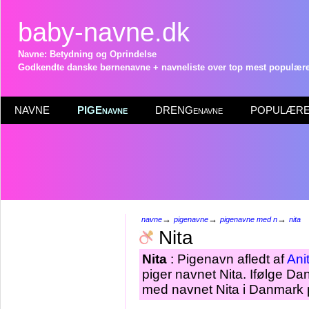
baby-navne.dk
Navne: Betydning og Oprindelse
Godkendte danske børnenavne + navneliste over top mest populære 
NAVNE
PIGEnavne
DRENGenavne
POPULÆRE 
→
→
→
navne
pigenavne
pigenavne med n
nita
Nita
Nita
: Pigenavn afledt af
Ani
piger navnet Nita. Ifølge Da
med navnet Nita i Danmark p