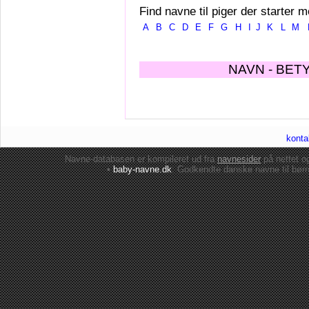
Find navne til piger der starter m
A
B
C
D
E
F
G
H
I
J
K
L
M
NAVN - BET
konta
Navne-databasen er kompileret ud fra
navnesider
på nettet 
•
baby-navne.dk
: Godkendte danske
navne til bør