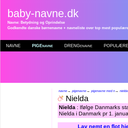
baby-navne.dk
Navne: Betydning og Oprindelse
Godkendte danske børnenavne + navneliste over top mest populære 
NAVNE
PIGEnavne
DRENGenavne
POPULÆRE 
→
→
→
navne
pigenavne
pigenavne med n
nielda
Nielda
Nielda
: Ifølge Danmarks sta
Nielda i Danmark pr 1. janu
Lav nemt en flot h