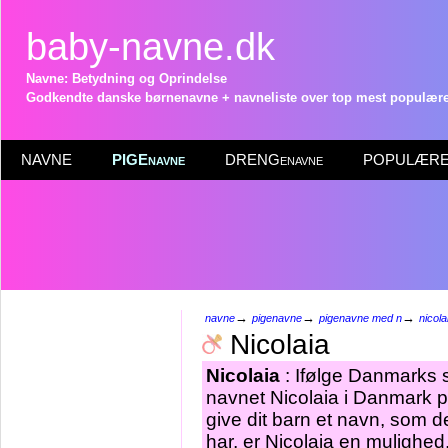
baby-navne.dk
Navne: Betydning og Oprindelse
Godkendte danske børnenavne + navneliste over top mest populære 
NAVNE
PIGEnavne
DRENGenavne
POPULÆRE 
→
→
→
navne
pigenavne
pigenavne med n
nicola
Nicolaia
Nicolaia
: Ifølge Danmarks s
navnet Nicolaia i Danmark p
give dit barn et navn, som d
har, er Nicolaia en mulighed