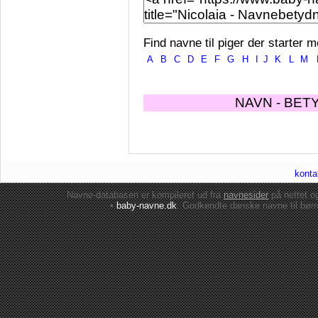
Find navne til piger der starter m
A
B
C
D
E
F
G
H
I
J
K
L
M
NAVN - BET
konta
Navne-databasen er kompileret ud fra
navnesider
på nettet 
•
baby-navne.dk
: Godkendte danske
navne til bør