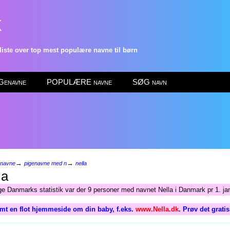
k
ste over top mest populære navne til børn
enavne
POPULÆRE navne
SØG navn
→
→
enavne
pigenavne med n
nella
la
lge Danmarks statistik var der 9 personer med navnet Nella i Danmark pr 1. ja
mt en flot hjemmeside om din baby, f.eks.
www.Nella.dk
. Prøv det grati