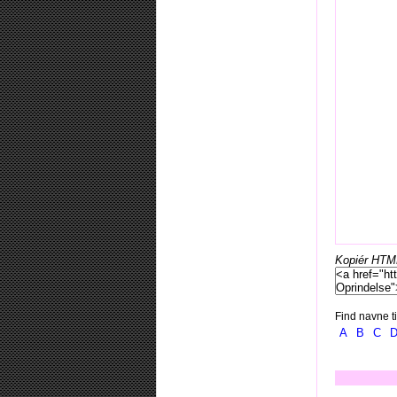
Kopiér HTML-
Find navne ti
A
B
C