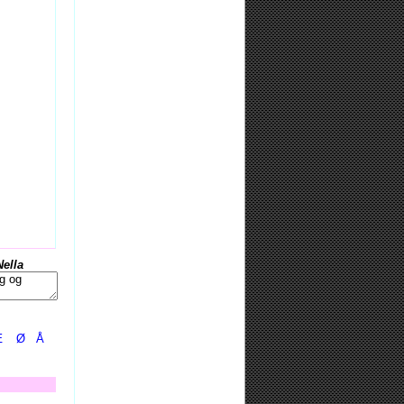
Nella
Æ
Ø
Å