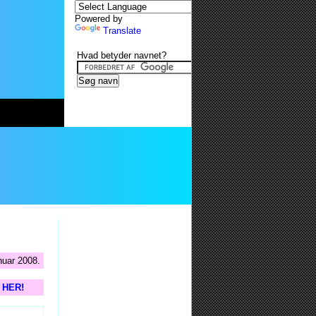
Powered by
Translate
Hvad betyder navnet?
nuar 2008.
s HER!