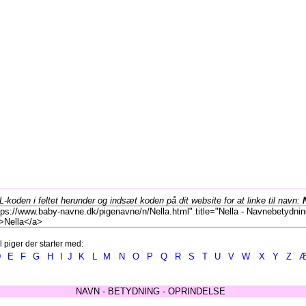
koden i feltet herunder og indsæt koden på dit website for at linke til navn:
l piger der starter med:
D
E
F
G
H
I
J
K
L
M
N
O
P
Q
R
S
T
U
V
W
X
Y
Z
NAVN - BETYDNING - OPRINDELSE