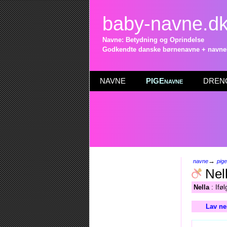
baby-navne.d
Navne: Betydning og Oprindelse
Godkendte danske børnenavne + navneli
NAVNE
PIGEnavne
DRENG
→
navne
pig
Nel
Nella
: Ifø
Lav ne