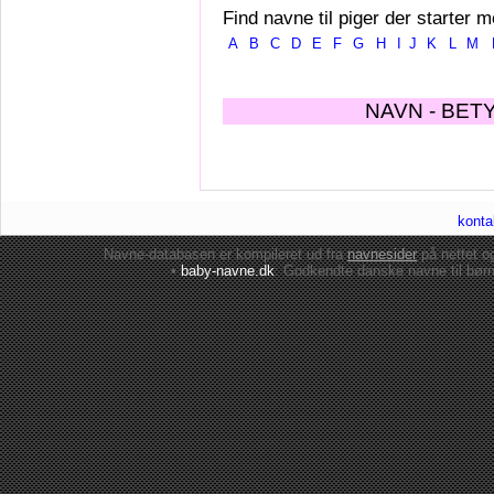
Find navne til piger der starter m
A
B
C
D
E
F
G
H
I
J
K
L
M
NAVN - BET
konta
Navne-databasen er kompileret ud fra
navnesider
på nettet 
•
baby-navne.dk
: Godkendte danske
navne til bør