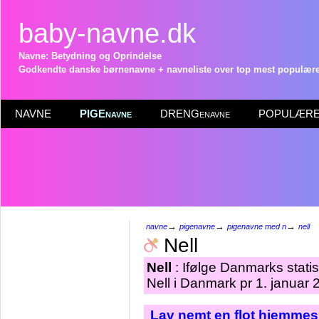
baby-navne.dk
Navne: Betydning og Oprindelse
Godkendte danske børnenavne + navneliste over top mest populære 
NAVNE
PIGEnavne
DRENGenavne
POPULÆRE 
→
→
→
navne
pigenavne
pigenavne med n
nell
Nell
Nell
: Ifølge Danmarks stati
Nell i Danmark pr 1. januar 
Lav nemt en flot hjemmesi