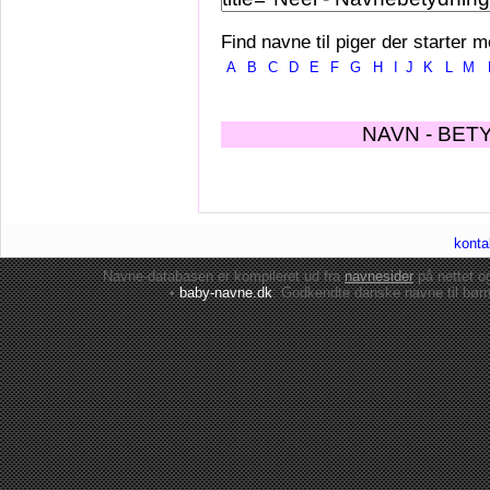
Find navne til piger der starter m
A
B
C
D
E
F
G
H
I
J
K
L
M
NAVN - BET
konta
Navne-databasen er kompileret ud fra
navnesider
på nettet 
•
baby-navne.dk
: Godkendte danske
navne til bør