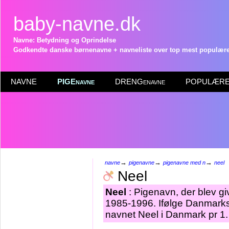
baby-navne.dk
Navne: Betydning og Oprindelse
Godkendte danske børnenavne + navneliste over top mest populære 
NAVNE
PIGEnavne
DRENGenavne
POPULÆRE 
→
→
→
navne
pigenavne
pigenavne med n
neel
Neel
Neel
: Pigenavn, der blev giv
1985-1996. Ifølge Danmarks 
navnet Neel i Danmark pr 1.