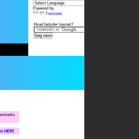
Powered by
Translate
Hvad betyder navnet?
 Danmarks
tis HER!