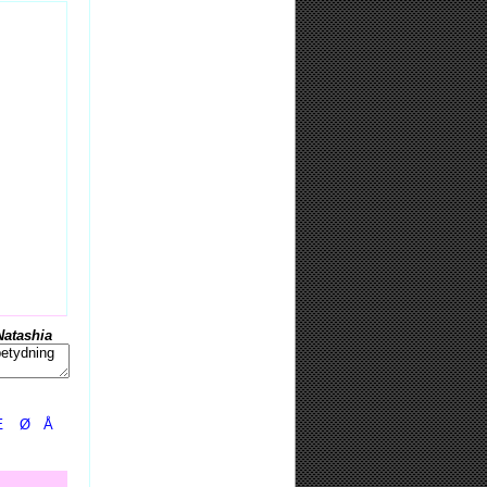
Natashia
Æ
Ø
Å