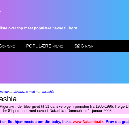
k
ste over top mest populære navne til børn
enavne
POPULÆRE navne
SØG navn
→
→
enavne
pigenavne med n
natashia
ashia
Pigenavn, der blev givet til 31 danske piger i perioden fra 1985-1996. Ifølge
ar der 81 personer med navnet Natashia i Danmark pr 1. januar 2008.
 en flot hjemmeside om din baby, f.eks.
www.Natashia.dk
. Prøv det gra