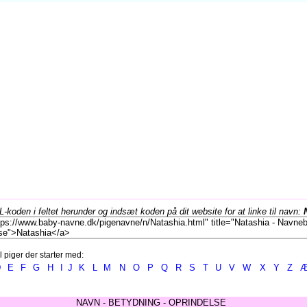
koden i feltet herunder og indsæt koden på dit website for at linke til navn:
l piger der starter med:
D
E
F
G
H
I
J
K
L
M
N
O
P
Q
R
S
T
U
V
W
X
Y
Z
NAVN - BETYDNING - OPRINDELSE