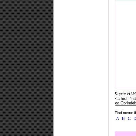
Kopiér HTML-
Find navne ti
A
B
C