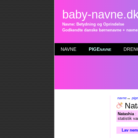
baby-navne.d
Navne: Betydning og Oprindelse
Godkendte danske børnenavne + navneli
NAVNE
PIGEnavne
DRENG
→
navne
pig
Nat
Natashia
: 
statistik v
Lav nemt