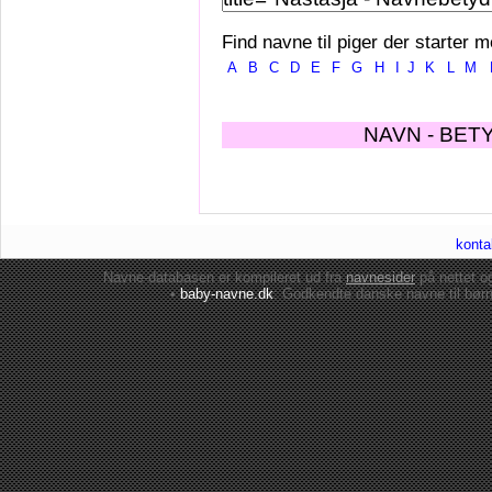
Find navne til piger der starter m
A
B
C
D
E
F
G
H
I
J
K
L
M
NAVN - BET
konta
Navne-databasen er kompileret ud fra
navnesider
på nettet 
•
baby-navne.dk
: Godkendte danske
navne til bør