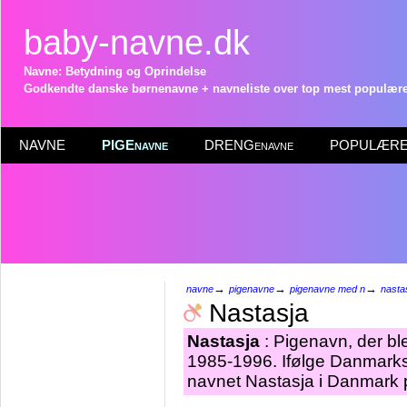
baby-navne.dk
Navne: Betydning og Oprindelse
Godkendte danske børnenavne + navneliste over top mest populære 
NAVNE
PIGEnavne
DRENGenavne
POPULÆRE 
→
→
→
navne
pigenavne
pigenavne med n
nasta
Nastasja
Nastasja
: Pigenavn, der ble
1985-1996. Ifølge Danmarks 
navnet Nastasja i Danmark p