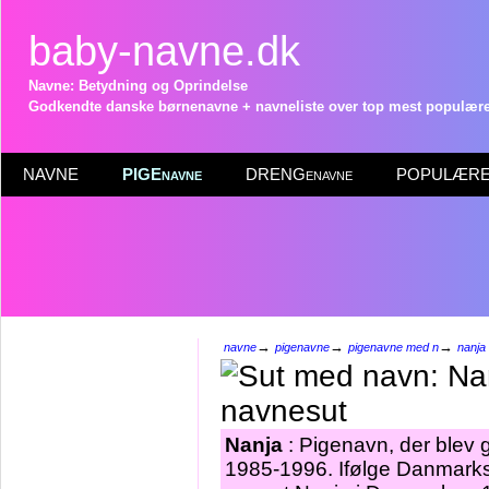
baby-navne.dk
Navne: Betydning og Oprindelse
Godkendte danske børnenavne + navneliste over top mest populære 
NAVNE
PIGEnavne
DRENGenavne
POPULÆRE 
→
→
→
navne
pigenavne
pigenavne med n
nanja
Nanja
: Pigenavn, der blev gi
1985-1996. Ifølge Danmarks 