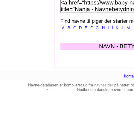
Find navne til piger der starter m
A
B
C
D
E
F
G
H
I
J
K
L
M
NAVN - BET
konta
Navne-databasen er kompileret ud fra
navnesider
på nettet 
•
baby-navne.dk
: Godkendte danske
navne til bør