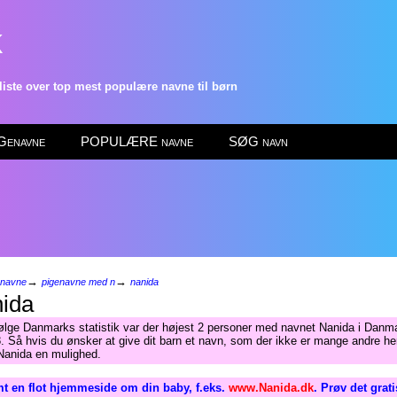
k
ste over top mest populære navne til børn
enavne
POPULÆRE navne
SØG navn
→
→
enavne
pigenavne med n
nanida
ida
følge Danmarks statistik var der højest 2 personer med navnet Nanida i Danma
. Så hvis du ønsker at give dit barn et navn, som der ikke er mange andre her
 Nanida en mulighed.
t en flot hjemmeside om din baby, f.eks.
www.Nanida.dk
. Prøv det grat