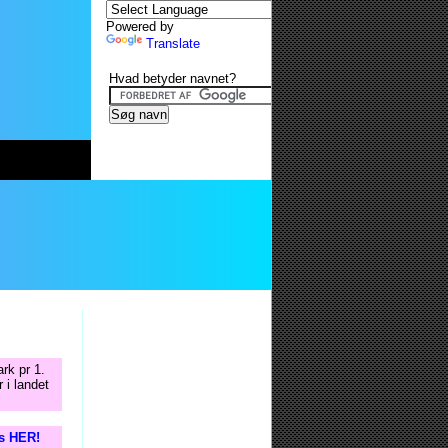
Powered by
Translate
Hvad betyder navnet?
rk pr 1.
 i landet
is HER!