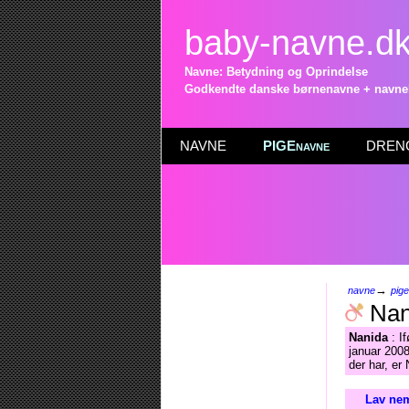
baby-navne.d
Navne: Betydning og Oprindelse
Godkendte danske børnenavne + navneli
NAVNE
PIGEnavne
DRENG
→
navne
pig
Nan
Nanida
: I
januar 2008
der har, er
Lav nem