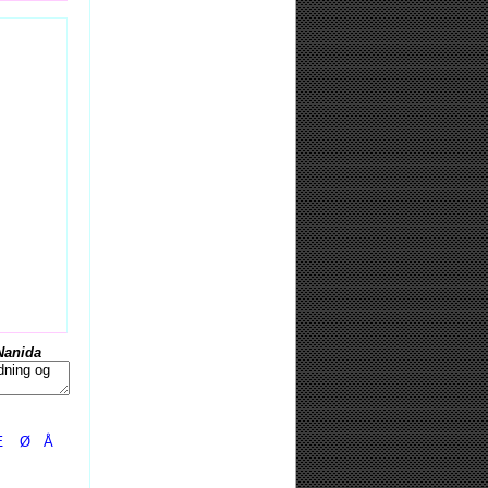
Nanida
Æ
Ø
Å