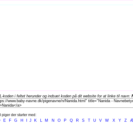
koden i feltet herunder og indsæt koden på dit website for at linke til navn:
l piger der starter med:
D
E
F
G
H
I
J
K
L
M
N
O
P
Q
R
S
T
U
V
W
X
Y
Z