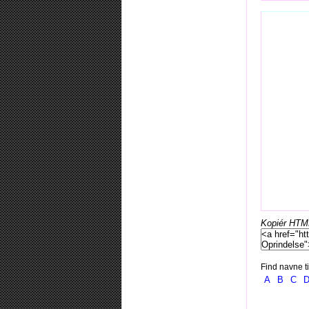
Kopiér HTML-
Find navne ti
A
B
C