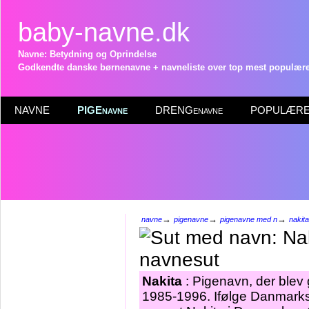
baby-navne.dk
Navne: Betydning og Oprindelse
Godkendte danske børnenavne + navneliste over top mest populære 
NAVNE
PIGEnavne
DRENGenavne
POPULÆRE 
→
→
→
navne
pigenavne
pigenavne med n
nakita
Nakita
: Pigenavn, der blev g
1985-1996. Ifølge Danmarks 