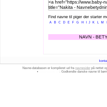
Find navne til piger der starter m
A
B
C
D
E
F
G
H
I
J
K
L
M
NAVN - BET
konta
Navne-databasen er kompileret ud fra
navnesider
på nettet 
•
baby-navne.dk
: Godkendte danske
navne til bør