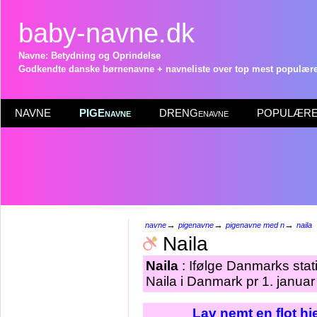
baby-navne.dk
Navne: Betydning og Oprindelse
Godkendte danske børnenavne + navneliste over top mest populære 
NAVNE
PIGEnavne
DRENGenavne
POPULÆRE 
→
→
→
navne
pigenavne
pigenavne med n
naila
Naila
Naila
: Ifølge Danmarks stat
Naila i Danmark pr 1. januar
Lav nemt en flot h