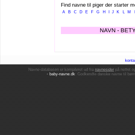
Find navne til piger der starter m
A
B
C
D
E
F
G
H
I
J
K
L
M
NAVN - BET
konta
Navne-databasen er kompileret ud fra
navnesider
på nettet 
•
baby-navne.dk
: Godkendte danske
navne til bør